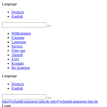
Language
Deutsch
English
Willkommen
Umzüge
Lagerung
Service
Über uns
Aktuell
FAQ
Kontakt
Ihr Angebot
Language
Deutsch
English
info@schmidt-umzuege-trier.de
info@schmidt-umzuege-trier.de
Login