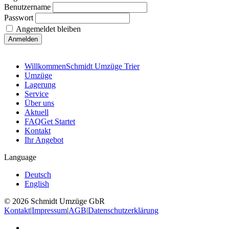
Benutzername
Passwort
Angemeldet bleiben
Willkommen
Schmidt Umzüge Trier
Umzüge
Lagerung
Service
Über uns
Aktuell
FAQ
Get Startet
Kontakt
Ihr Angebot
Language
Deutsch
English
© 2026 Schmidt Umzüge GbR
Kontakt
|
Impressum
|
AGB
|
Datenschutzerklärung